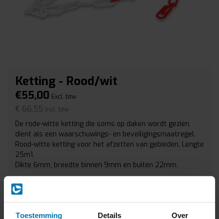
Ketting - Rood/wit
€55,00
Excl. btw
€ 66,55
Incl. btw
De rode-witte ketting die soms op daken wordt gezien,
dient als een waarschuwings- en beveiligingsmaatregel.
Rood-witte ketting voor het afzetten van gebieden. Lengte
25m1.
Dikte 6mm, breedte binnen 9mm en buiten 22mm.
Binnen een werkdag
Op voorraad
Aantal
-
+
Toestemming
Details
Over