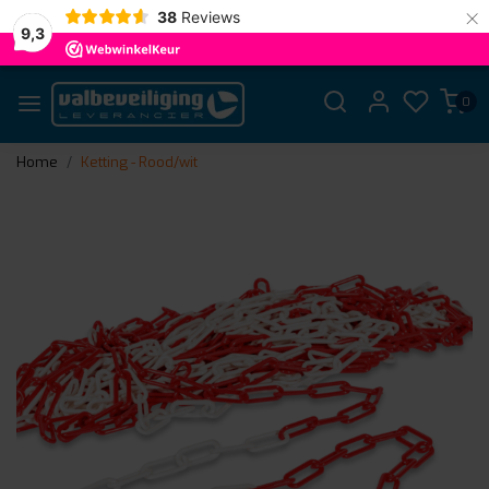
×
38
Reviews
9,3
0
Home
Ketting - Rood/wit