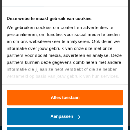
Toevoegen aan winkelwagen
Deze website maakt gebruik van cookies
Aan verlanglijst toevoegen
We gebruiken cookies om content en advertenties te
personaliseren, om functies voor social media te bieden
en om ons websiteverkeer te analyseren. Ook delen we
Voor
15:00
uur besteld, morgen in huis
informatie over jouw gebruik van onze site met onze
Gratis
verzending
partners voor social media, adverteren en analyse. Deze
partners kunnen deze gegevens combineren met andere
2 jaar
garantie op je product
informatie die jij aan ze hebt verstrekt of die ze hebben
Gratis
binnen 30 dagen te retourneren
verzameld op basis van jouw gebruik van hun services.
Meer informatie?
Neem contact op over dit product
Toevoegen aan vergelijking
Alles toestaan
Productomschrijving
Aanpassen
Product informatie