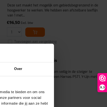
Deze set maakt het mogelijk om gebiedsbegrenzend in de
hoogwerker te werken. We hebben een afstelbare leeflijn
van 1 met...
€96,50
Excl. btw
Toevoegen aan vergelijking
6. Steigerset - Luxe - Basis
Over
Deze set maakt het mogelijk om veilig in de steiger te
werken. Deze set bestaat uit een Harnas PS71, Y-Lijn met
steig...
9,3
€195,00
Excl. btw
 media te bieden en om ons
onze partners voor social
formatie die jij aan ze hebt