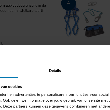
4
 om gebiedsbegrenzend in de
ben een afstelbare leeflijn
ng
Automatisch
6
Details
m veilig in de steiger te
opblok voorzien van een
 van cookies
ent en advertenties te personaliseren, om functies voor social
. Ook delen we informatie over jouw gebruik van onze site met 
e. Deze partners kunnen deze gegevens combineren met andere in