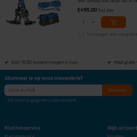
Met behulp van deze set is he
€495,00
Excl. btw
Toevoegen aan vergelijki
Voor 15:00 besteld morgen in huis
Altijd grati
Abonneer je op onze nieuwsbrief
Abonneer
* We delen je gegevens met niemand.
Klantenservice
Mijn accoun
Klantenservice
Inloggen