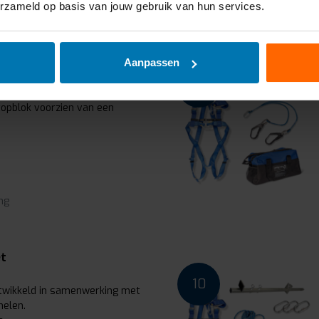
ng
erzameld op basis van jouw gebruik van hun services.
utomatisch
Aanpassen
8
m veilig in de steiger te
opblok voorzien van een
ng
et
10
ntwikkeld in samenwerking met
elen.