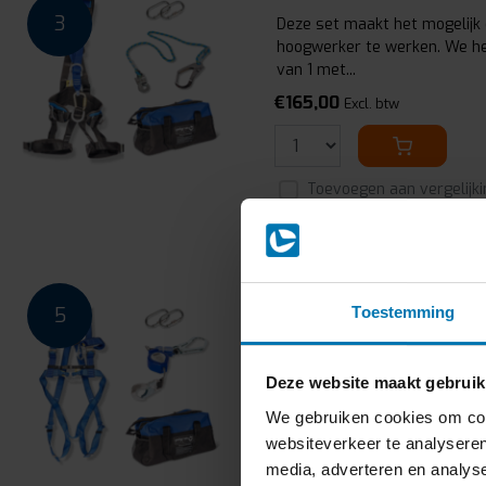
3
Deze set maakt het mogelijk
hoogwerker te werken. We heb
van 1 met...
€165,00
Excl. btw
Toevoegen aan vergelijki
5. Steigerset - Basic - 
5
Toestemming
Deze set maakt het mogelijk o
werken. We hebben een valst
steigerpijphaa...
Deze website maakt gebruik
€155,00
Excl. btw
We gebruiken cookies om cont
websiteverkeer te analyseren
media, adverteren en analys