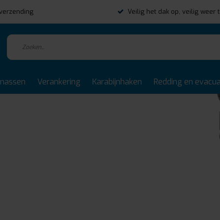
s verzending
Veilig het dak op, veilig weer 
rnassen
Verankering
Karabijnhaken
Redding en evacua