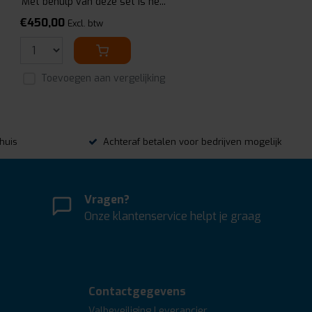
Met behulp van deze set is he...
€450,00
Excl. btw
Toevoegen aan vergelijking
thuis
Achteraf betalen voor bedrijven mogelijk
Vragen?
Onze klantenservice helpt je graag
Contactgegevens
Valbeveiliging Leverancier