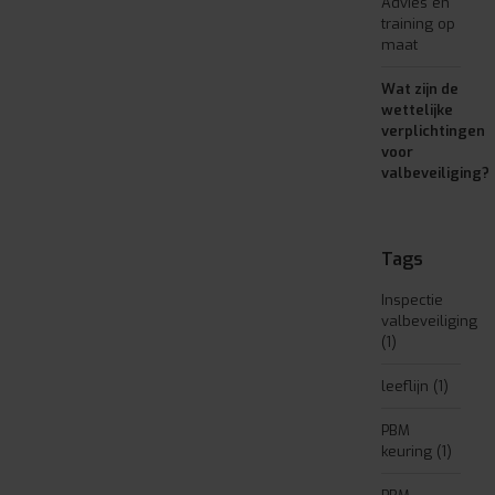
Advies en
training op
maat
Wat zijn de
wettelijke
verplichtingen
voor
valbeveiliging?
Tags
Inspectie
valbeveiliging
(1)
leeflijn
(1)
PBM
keuring
(1)