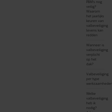
PBM's nog
veilig?
Waarom
het jaarlijks
keuren van
valbeveiliging
levens kan
redden
Wanneer is
valbeveiliging
verplicht
op het
dak?
Valbeveiliging
per type
werkzaamhede
Welke
valbeveiliging
heb ik
nodig?