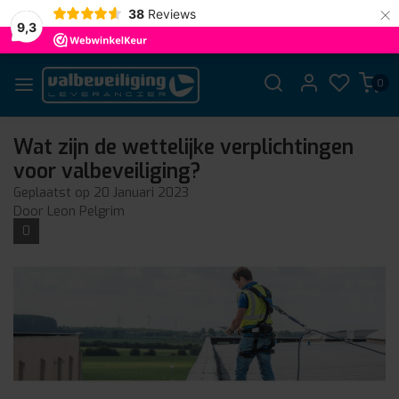
×
38
Reviews
9,3
0
Wat zijn de wettelijke verplichtingen
voor valbeveiliging?
Geplaatst op
20 Januari 2023
Door Leon Pelgrim
0