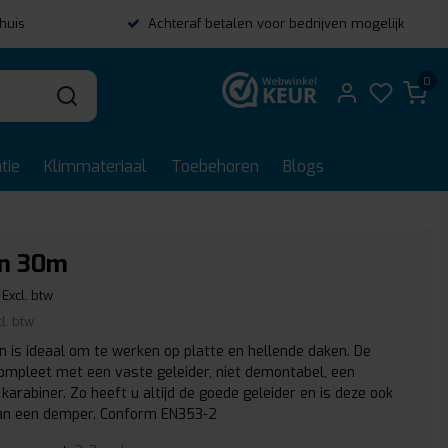
thuis
Achteraf betalen voor bedrijven mogelijk
0
tie
Klimmateriaal
Toebehoren
Blogs
jn 30m
Excl. btw
cl. btw
jn is ideaal om te werken op platte en hellende daken. De
 compleet met een vaste geleider, niet demontabel, een
arabiner. Zo heeft u altijd de goede geleider en is deze ook
an een demper. Conform EN353-2