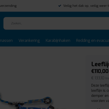
s verzending
Veilig het dak op, veilig weer 
rnassen
Verankering
Karabijnhaken
Redding en evacua
Leefli
€110,00
€ 133,10
In
Deze leefli
leeflijn is
demper en k
voorzien v