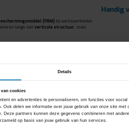
Handig v
 beschermingsmiddel (PBM)
bij werkzaamheden
tioneren langs een
verticale structuur
, zoals
flexibele draaglijn
die kan worden aangebracht
t beklimmen om vrije val bij slippen of
Details
ren bij glasreiniging, schilderen of
 van cookies
gecontroleerd omhoog en omlaag te
Harnas PS
ent en advertenties te personaliseren, om functies voor social
. Ook delen we informatie over jouw gebruik van onze site met 
 tijdens verplaatsingen op masten,
Het PS71 ha
e. Deze partners kunnen deze gegevens combineren met andere in
harnas welk
erzameld op basis van jouw gebruik van hun services.
verstellen i