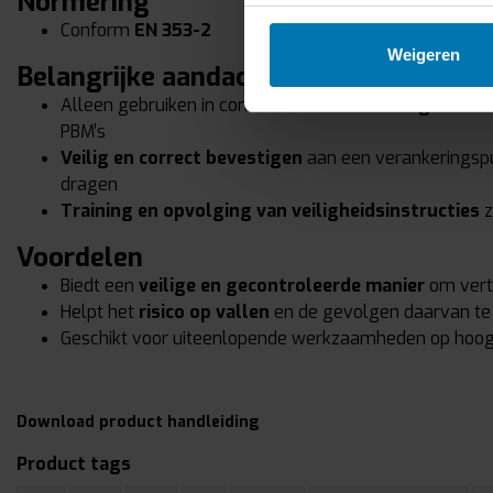
Normering
Conform
EN 353-2
Weigeren
Belangrijke aandachtspunten
Alleen gebruiken in combinatie met een
veiligheidsh
PBM’s
Veilig en correct bevestigen
aan een verankeringsp
dragen
Training en opvolging van veiligheidsinstructies
z
Voordelen
Biedt een
veilige en gecontroleerde manier
om verti
Helpt het
risico op vallen
en de gevolgen daarvan te
Geschikt voor uiteenlopende werkzaamheden op hoo
Download product handleiding
Product tags