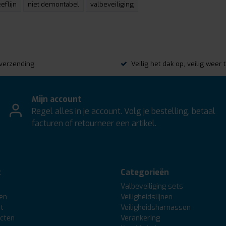
eeflijn
niet demontabel
valbeveiliging
s verzending
Veilig het dak op, veilig weer 
Mijn account
Regel alles in je account. Volg je bestelling, betaal
facturen of retourneer een artikel.
t
Categorieën
Valbeveiliging sets
gen
Veiligheidslijnen
st
Veiligheidsharnassen
ucten
Verankering