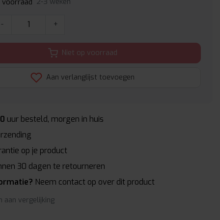
2-3 weken
p voorraad
-
+
Niet op voorraad
Aan verlanglijst toevoegen
00
uur besteld, morgen in huis
rzending
antie op je product
nnen 30 dagen te retourneren
formatie?
Neem contact op over dit product
 aan vergelijking