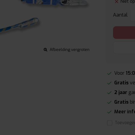
Niet o
Aantal
Afbeelding vergroten
Voor
15:
Gratis
ve
2 jaar
gar
Gratis
bi
Meer in
Toevoegen