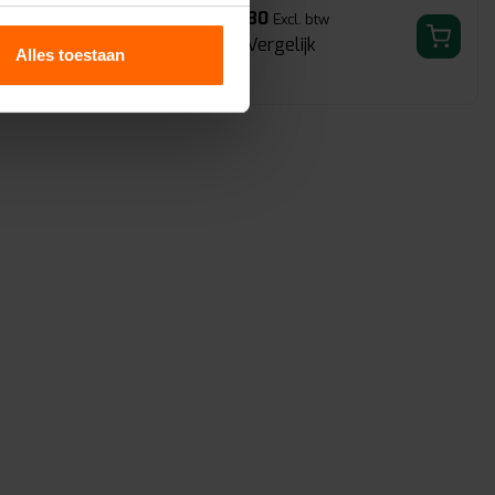
us op de rug maakt
haak weegt 180 gram en is
€4,80
l. btw
Excl. btw
robuust uit...
Vergelijk
65,00 /
Alles toestaan
k