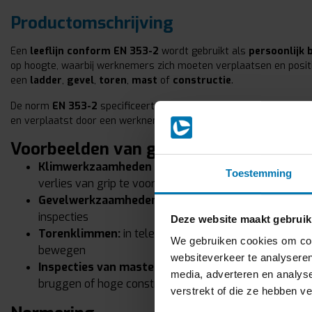
Productomschrijving
Een
leeflijn conform EN 353-2
wordt gebruikt als
persoonlijk
op hoogte, waarbij werknemers zich moeten verplaatsen en posi
een
ladder
,
gevel
,
toren
,
mast
of
constructie
.
De norm
EN 353-2
specificeert de eisen voor leeflijnen met een
en verplaatst door een werknemer tijdens het werken op hoogte.
Voorbeelden van gebruik
Klimwerkzaamheden op ladders:
zekering tijdens he
Toestemming
verlies van grip te voorkomen
Gevelwerkzaamheden:
veilig verplaatsen en positione
inspecties
Deze website maakt gebruik
Torenklimmen:
in telecom of andere sectoren, om 
We gebruiken cookies om cont
bewegen
websiteverkeer te analyseren
Inspecties van masten en constructies:
bescherming
media, adverteren en analys
bruggen of hoge constructies
verstrekt of die ze hebben v