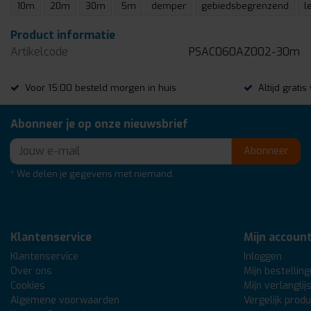
10m
20m
30m
5m
demper
gebiedsbegrenzend
l
Product informatie
Artikelcode
PSAC060AZ002-30m
Voor 15:00 besteld morgen in huis
Altijd grati
Abonneer je op onze nieuwsbrief
Abonneer
* We delen je gegevens met niemand.
Klantenservice
Mijn accoun
Klantenservice
Inloggen
Over ons
Mijn bestellin
Cookies
Mijn verlanglij
Algemene voorwaarden
Vergelijk prod