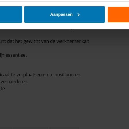
verlengde l
€184,00
Exc
het ...
Stukprijs : €1
Aanpassen
Vergelij
arnas conform EN 361
en andere geschikte
unt dat het gewicht van de werknemer kan
ijn essentieel
caal te verplaatsen en te positioneren
 verminderen
gte