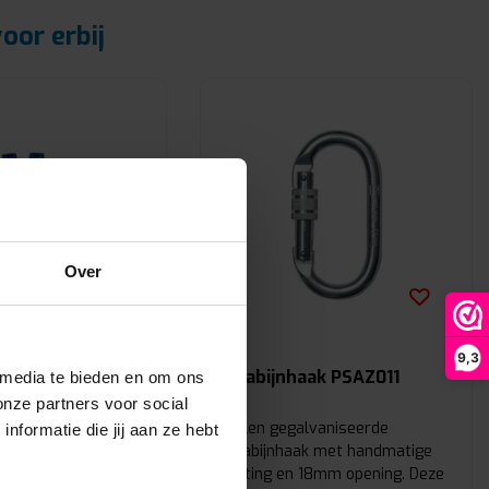
oor erbij
Over
9,3
71
Karabijnhaak PSAZ011
 media te bieden en om ons
onze partners voor social
rnas is een luxe
Stalen gegalvaniseerde
formatie die jij aan ze hebt
e gemakkelijk te
karabijnhaak met handmatige
s in jou maat. De
sluiting en 18mm opening. Deze