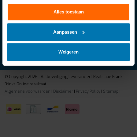
Regel alles in je account. Volg je bestelling, betaal
facturen of retourneer een artikel.
Alles toestaan
Vragen?
Onze klantenservice helpt je graag
Aanpassen
Klantenservice
Mijn account
Categorieën
Weigeren
Contactgegevens
© Copyright 2026 - Valbeveiliging Leverancier | Realisatie
Frank
Brinks Online resultaat
Algemene voorwaarden
|
Disclaimer
|
Privacy Policy
|
Sitemap
|