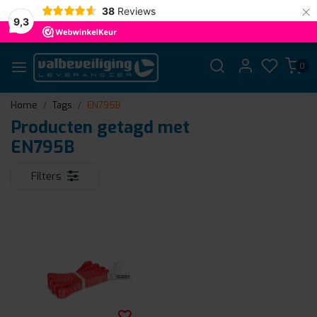
×
38
Reviews
9,3
0
Home
Tags
EN795B
Producten getagd met
EN795B
Filters