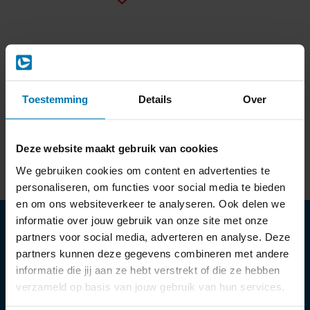
Eindlozelus 60cm
€7,00
Excl. btw
Toestemming
Details
Over
Stukprijs : €7,00 /
Vergelijk
Deze website maakt gebruik van cookies
We gebruiken cookies om content en advertenties te
personaliseren, om functies voor social media te bieden
en om ons websiteverkeer te analyseren. Ook delen we
Abonneer je op onze nieuwsbrief
informatie over jouw gebruik van onze site met onze
partners voor social media, adverteren en analyse. Deze
Abonneer
partners kunnen deze gegevens combineren met andere
* We delen je gegevens met niemand.
informatie die jij aan ze hebt verstrekt of die ze hebben
verzameld op basis van jouw gebruik van hun services.
Mijn account