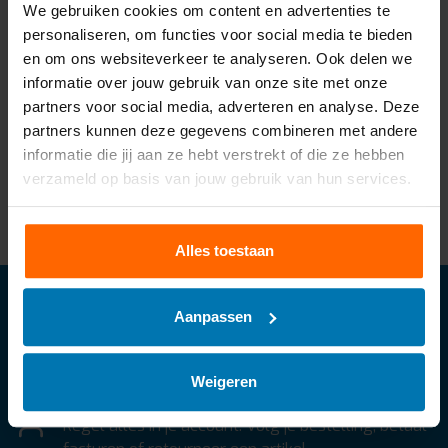
We gebruiken cookies om content en advertenties te
personaliseren, om functies voor social media te bieden
en om ons websiteverkeer te analyseren. Ook delen we
Harnas PS71
informatie over jouw gebruik van onze site met onze
partners voor social media, adverteren en analyse. Deze
€184,00
Excl. btw
partners kunnen deze gegevens combineren met andere
Stukprijs : €165,00 /
informatie die jij aan ze hebt verstrekt of die ze hebben
Vergelijk
verzameld op basis van jouw gebruik van hun services.
Alles toestaan
Abonneer je op onze nieuwsbrief
Aanpassen
Abonneer
* We delen je gegevens met niemand.
Weigeren
Mijn account
Regel alles in je account. Volg je bestelling, betaal