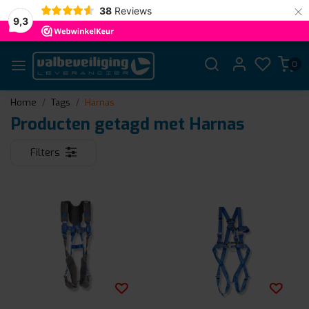
×
38
Reviews
9,3
0
Home
Tags
Harnas
Producten getagd met Harnas
Filters