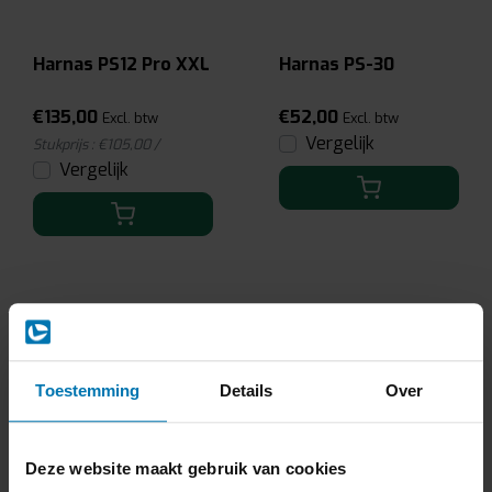
Harnas PS12 Pro XXL
Harnas PS-30
€135,00
€52,00
Excl. btw
Excl. btw
Vergelijk
Stukprijs : €105,00 /
Vergelijk
Toestemming
Details
Over
Deze website maakt gebruik van cookies