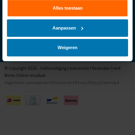
facturen of retourneer een artikel.
Vragen?
Alles toestaan
Onze klantenservice helpt je graag
Aanpassen
Klantenservice
Mijn account
Categorieën
Weigeren
Contactgegevens
© Copyright 2026 - Valbeveiliging Leverancier | Realisatie
Frank
Brinks Online resultaat
Algemene voorwaarden
|
Disclaimer
|
Privacy Policy
|
Sitemap
|