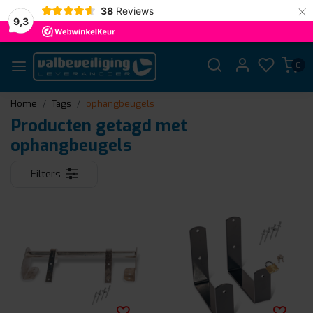
×
38
Reviews
9,3
0
Home
Tags
ophangbeugels
Producten getagd met
ophangbeugels
Filters