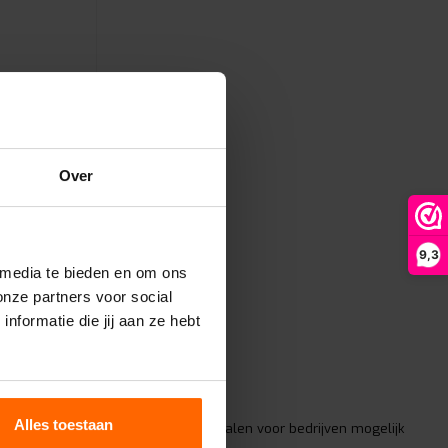
Over
van D-
9,3
 media te bieden en om ons
nog meer
vensduur.
onze partners voor social
formatie die jij aan ze hebt
Alles toestaan
thuis
Achteraf betalen voor bedrijven mogelijk