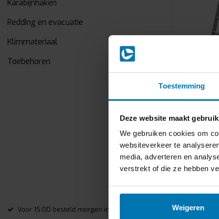
Karabijnhaken
Redding en evacuatie
Klimmateriaal
Toebehoren
Toestemming
Opsteekla
Deze website maakt gebruik
Deze 2x10 l
We gebruiken cookies om cont
sporten. De
stabiliteit 
websiteverkeer te analyseren
Deze ladder.
media, adverteren en analys
€225,00
Ex
verstrekt of die ze hebben v
Vergelij
Weigeren
Voor 15:00 besteld morgen in huis
Altijd grati