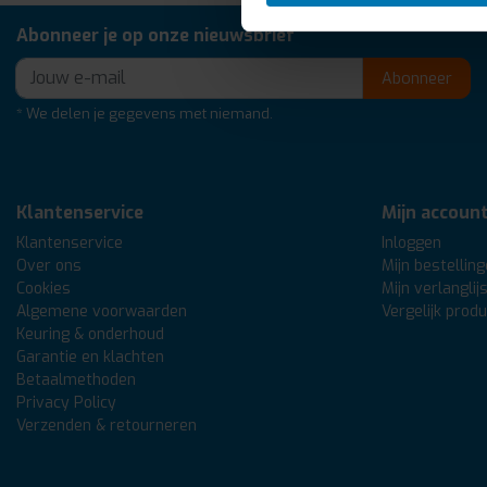
Abonneer je op onze nieuwsbrief
Abonneer
* We delen je gegevens met niemand.
Klantenservice
Mijn accoun
Klantenservice
Inloggen
Over ons
Mijn bestellin
Cookies
Mijn verlanglij
Algemene voorwaarden
Vergelijk prod
Keuring & onderhoud
Garantie en klachten
Betaalmethoden
Privacy Policy
Verzenden & retourneren