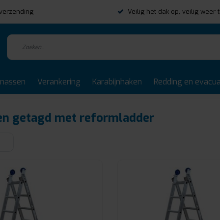
s verzending
Veilig het dak op, veilig weer 
rnassen
Verankering
Karabijnhaken
Redding en evacua
en getagd met reformladder