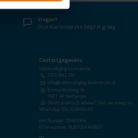
Vragen?
Onze klantenservice helpt je graag
Contactgegevens
Valbeveiliging Leverancier
0315 842 313
info@valbeveiliging-leverancier.nl
Emmerikseweg 14
7077 AP Netterden
Direct praktisch advies? Stel uw vraag via
WhatsApp (06-82846641)
KvK Number: 09165966
BTW-number: NL817374140B01