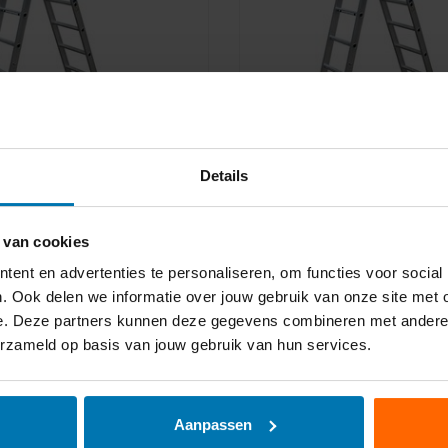
Details
dder 2x10
Opsteekladder 2x8
 van cookies
adder is voorzien van D-
Deze 2x8 ladder is voorzien 
ent en advertenties te personaliseren, om functies voor social
ze zorgen voor nog meer
sporten. Deze zorgen voor 
en een langere levensduur.
stabiliteit en een langere le
. Ook delen we informatie over jouw gebruik van onze site met 
..
Deze ladder ...
e. Deze partners kunnen deze gegevens combineren met andere in
€195,00
cl. btw
Excl. btw
erzameld op basis van jouw gebruik van hun services.
k
Vergelijk
Aanpassen
s verzending
Veilig het dak op, veilig weer 