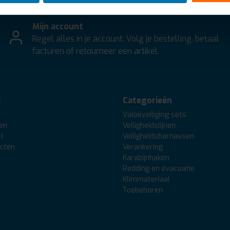
Mijn account
Regel alles in je account. Volg je bestelling, betaal
facturen of retourneer een artikel.
t
Categorieën
Valbeveiliging sets
gen
Veiligheidslijnen
st
Veiligheidsharnassen
ucten
Verankering
Karabijnhaken
Redding en evacuatie
Klimmateriaal
Toebehoren