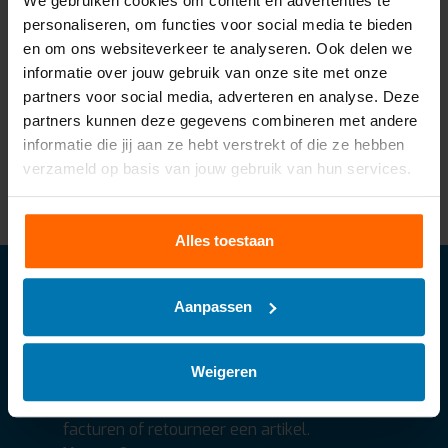
We gebruiken cookies om content en advertenties te
personaliseren, om functies voor social media te bieden
en om ons websiteverkeer te analyseren. Ook delen we
Gereedschapsvanglij
Traumastrap 130cm
informatie over jouw gebruik van onze site met onze
n
partners voor social media, adverteren en analyse. Deze
€9,95
€18,00
Excl. btw
Excl. btw
partners kunnen deze gegevens combineren met andere
Vergelijk
Vergelijk
informatie die jij aan ze hebt verstrekt of die ze hebben
verzameld op basis van jouw gebruik van hun services.
Alles toestaan
Abonneer je op onze nieuwsbrief
Aanpassen
Abonneer
* We delen je gegevens met niemand.
Weigeren
Mijn account
Regel alles in je account. Volg je bestelling, betaal
facturen of retourneer een artikel.