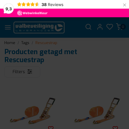
×
38
Reviews
9,3
0
Home
Tags
Rescuestrap
Producten getagd met
Rescuestrap
Filters