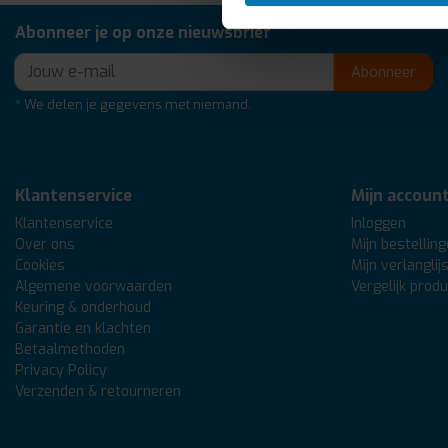
Abonneer je op onze nieuwsbrief
Abonneer
* We delen je gegevens met niemand.
Klantenservice
Mijn accoun
Klantenservice
Inloggen
Over ons
Mijn bestellin
Cookies
Mijn verlanglij
Algemene voorwaarden
Vergelijk prod
Keuring & onderhoud
Garantie en klachten
Betaalmethoden
Privacy Policy
Verzenden & retourneren