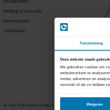
Karabijnhaken
Redding en evacuatie
Klimmateriaal
Toebehoren
Toestemming
Driepoot 
Deze website maakt gebruik
Geschikt vo
We gebruiken cookies om cont
materiaal. 
stalen kop 
websiteverkeer te analyseren
Telescopisch
media, adverteren en analys
€535,00
Ex
verstrekt of die ze hebben v
Vergelij
Weigeren
Voor 15:00 besteld morgen in huis
Altijd grati