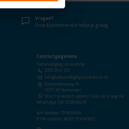
Vragen?
Onze klantenservice helpt je graag
Contactgegevens
Valbeveiliging Leverancier
0315 842 313
info@valbeveiliging-leverancier.nl
Emmerikseweg 14
7077 AP Netterden
Direct praktisch advies? Stel uw vraag via
WhatsApp (06-82846641)
KvK Number: 09165966
BTW-number: NL817374140B01