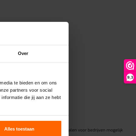
Over
9,3
 media te bieden en om ons
onze partners voor social
formatie die jij aan ze hebt
Alles toestaan
thuis
Achteraf betalen voor bedrijven mogelijk