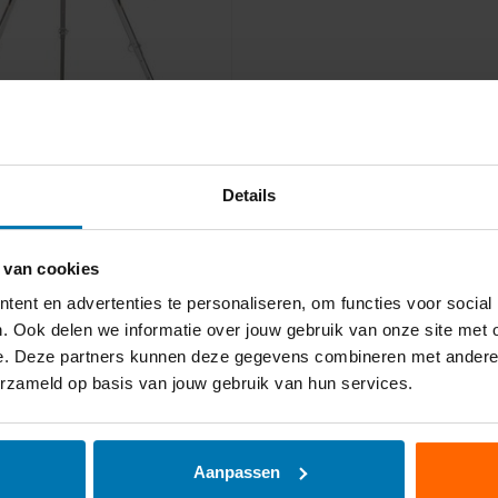
Details
PS TM9
 van cookies
or 1 persoon of 0,5t
ent en advertenties te personaliseren, om functies voor social
Deze is voorzien van een
met 4 ankerpunten.
. Ook delen we informatie over jouw gebruik van onze site met 
e poten ku...
e. Deze partners kunnen deze gegevens combineren met andere in
cl. btw
erzameld op basis van jouw gebruik van hun services.
k
Aanpassen
s verzending
Veilig het dak op, veilig weer 