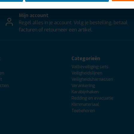
Mijn account
Regel alles in je account. Volg je bestelling, betaal
facturen of retourneer een artikel.
t
Categorieën
Valbeveiliging sets
gen
Veiligheidslijnen
st
Veiligheidsharnassen
ucten
Verankering
Karabijnhaken
Redding en evacuatie
Klimmateriaal
Toebehoren