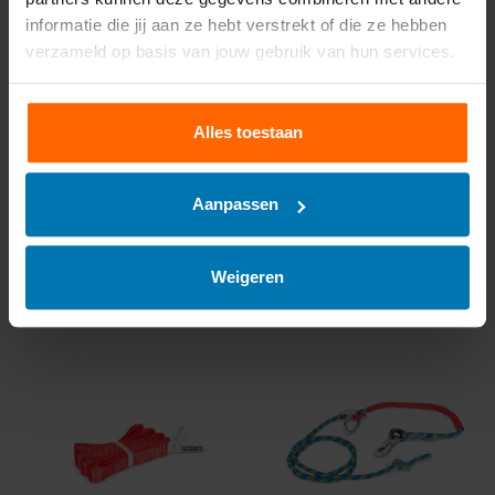
informatie die jij aan ze hebt verstrekt of die ze hebben
verzameld op basis van jouw gebruik van hun services.
Karabijnhaak PSAZ01
PS BW200 Valdempe
4
r
Alles toestaan
€7,80
€18,00
Excl. btw
Excl. btw
Vergelijk
Stukprijs : €18,00 /
Aanpassen
Vergelijk
Weigeren