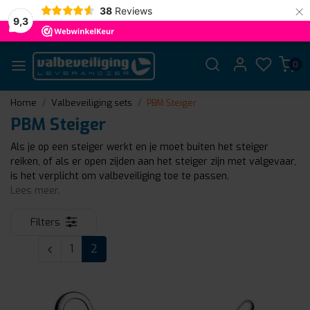
×
38
Reviews
9,3
0
Home
Valbeveiliging sets
PBM Steiger
PBM Steiger
Als je op een steiger werkt en je moet buiten het steiger
reiken, of als er open zijden aan het steiger zijn met valgevaar,
is het verplicht om valbeveiliging toe te passen.
Lees meer.
Filters
1
2