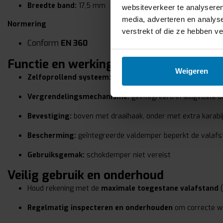
Breedte band:
17,5 mm
websiteverkeer te analyseren
media, adverteren en analys
Normering
verstrekt of die ze hebben v
Conform
EN 360
Functie en werking
Weigeren
Zelfoprollend systeem:
textielband rolt automatisch op en
Vergrendelingsmechanisme:
geïntegreerd in slagvaste b
Bevestiging:
boven met draaihaak, onder met extra karabij
Bescherming:
geïntegreerde valdemper beperkt de valafs
Gebruiksgemak:
schokdemper niet vereist
Veilig gebruik en onderhoud
Houd rekening met de
maximale toegestane valafstand
(
Regelmatig inspecteren en onderhouden
om correcte we