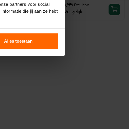
 PS 30 harnas
ventilatie en een ruim
€24,95
onze partners voor social
. btw
Excl. btw
de EN361 ...
gezichtsveld wor...
k
Vergelijk
formatie die jij aan ze hebt
Alles toestaan