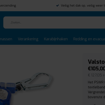
s verzending
Veilig het dak op, veilig weer 
rnassen
Verankering
Karabijnhaken
Redding en evacua
Valst
€105,0
€ 127,05
I
Het PSWR 0
textielban
Vergrendel
bovenste d