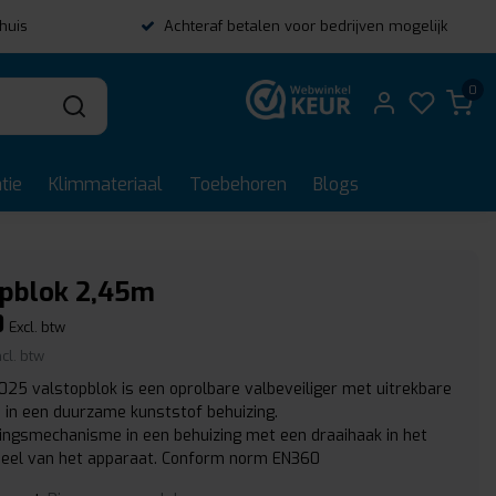
thuis
Achteraf betalen voor bedrijven mogelijk
0
tie
Klimmateriaal
Toebehoren
Blogs
opblok 2,45m
0
Excl. btw
ncl. btw
25 valstopblok is een oprolbare valbeveiliger met uitrekbare
d in een duurzame kunststof behuizing.
ingsmechanisme in een behuizing met een draaihaak in het
eel van het apparaat. Conform norm EN360