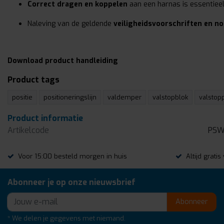
Correct dragen en koppelen
aan een harnas is essentiee
Naleving van de geldende
veiligheidsvoorschriften en n
Download product handleiding
Product tags
positie
positioneringslijn
valdemper
valstopblok
valstop
Product informatie
Artikelcode
PSW
Voor 15:00 besteld morgen in huis
Altijd grati
Abonneer je op onze nieuwsbrief
Abonneer
* We delen je gegevens met niemand.