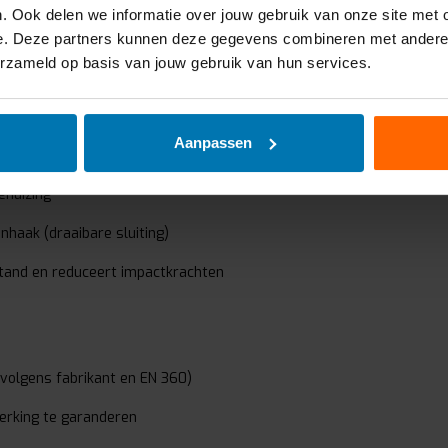
worden. Het
€52,00
. Ook delen we informatie over jouw gebruik van onze site met 
Excl
voldoet aan 
Vergelij
e. Deze partners kunnen deze gegevens combineren met andere in
erzameld op basis van jouw gebruik van hun services.
Aanpassen
 blokkeert direct bij een val
ehuizing
nhaak (draaibare sluiting)
tand en reduceert impactkrachten
volgens fabrikant en EN 360)
rking te garanderen