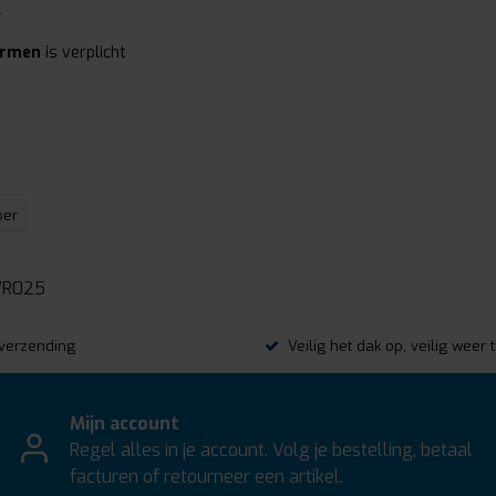
l
ormen
is verplicht
per
R025
s verzending
Veilig het dak op, veilig weer 
Mijn account
Regel alles in je account. Volg je bestelling, betaal
facturen of retourneer een artikel.