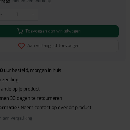
Binnen een werkdag
rraad
-
+
Toevoegen aan winkelwagen
Aan verlanglijst toevoegen
00
uur besteld, morgen in huis
rzending
antie op je product
nnen 30 dagen te retourneren
formatie?
Neem contact op over dit product
 aan vergelijking