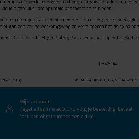
knemers die werkzaamheden op hoogte uitvoeren of in situaties werk
dividuele gebruiker om optimale bescherming te bieden.
oen aan de regelgeving en normen met betrekking tot valbeveiliging,
en bij aan een veilige werkomgeving en verminderen het risico op o
ment. De fabrikant Pelgrim Safety BV is een expert op het gebied va
PSVS041
s verzending
Veilig het dak op, veilig weer 
Mijn account
Regel alles in je account. Volg je bestelling, betaal
facturen of retourneer een artikel.