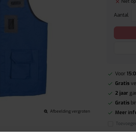
Niet o
Aantal
Voor
15:
Gratis
ve
2 jaar
gar
Gratis
bi
Afbeelding vergroten
Meer in
Toevoegen