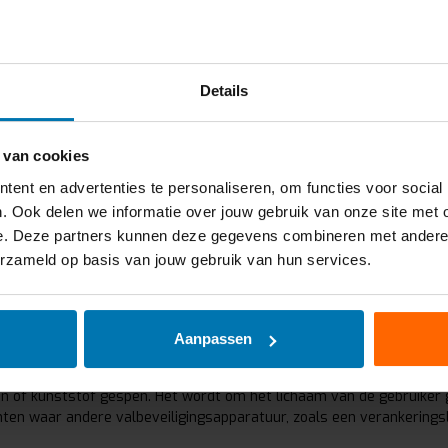
kelijk gebruikt kan worden. Het PS 30 harnas voldoet aan de EN361
Details
harnas is voorzien van een D-ring op de rug en op de borst door mi
 van cookies
iseerd staal
ent en advertenties te personaliseren, om functies voor social
. Ook delen we informatie over jouw gebruik van onze site met 
e. Deze partners kunnen deze gegevens combineren met andere in
erzameld op basis van jouw gebruik van hun services.
uitrusting (PBM) dat wordt gebruikt als onderdeel van een valbeve
rpen om het lichaam van de gebruiker te ondersteunen en te bescher
Aanpassen
 de impact op vitale organen wordt verminderd en het risico op erns
n of kunststof gespen. Het wordt om het lichaam van de gebruiker
en waar andere valbeveiligingsapparatuur, zoals een verankeringsl