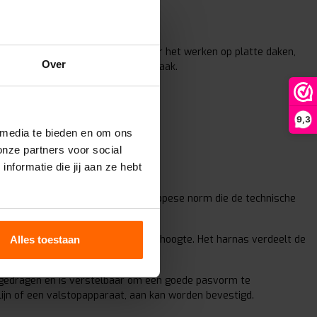
 norm en word veelal gebruikt voor het werken op platte daken,
Over
ddel van een meegeleverd karabijnhaak.
9,3
 media te bieden en om ons
onze partners voor social
formatie die jij aan ze hebt
iligingssysteem. EN 361 is een Europese norm die de technische
men in het geval van een val van hoogte. Het harnas verdeelt de
Alles toestaan
tig letsel wordt beperkt.
 gedragen en is verstelbaar om een goede pasvorm te
ijn of een valstopapparaat, aan kan worden bevestigd.