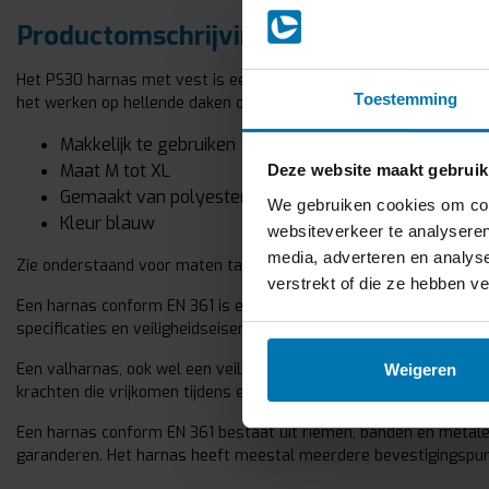
Productomschrijving
Het PS30 harnas met vest is een lichtgewicht harnas welke gemak
Toestemming
het werken op hellende daken of in steigers en hoogwerkers. Dit 
Makkelijk te gebruiken
Maat M tot XL
Deze website maakt gebruik
Gemaakt van polyester en de ringen zijn van gegalvan
We gebruiken cookies om cont
Kleur blauw
websiteverkeer te analyseren
media, adverteren en analys
Zie onderstaand voor maten tabel.
verstrekt of die ze hebben v
Een harnas conform EN 361 is een type persoonlijke beschermings
specificaties en veiligheidseisen vaststelt voor valharnassen.
Een valharnas, ook wel een veiligheidsharnas genoemd, is ontwo
Weigeren
krachten die vrijkomen tijdens een val over het lichaam, waardoor
Een harnas conform EN 361 bestaat uit riemen, banden en metale
garanderen. Het harnas heeft meestal meerdere bevestigingspunt