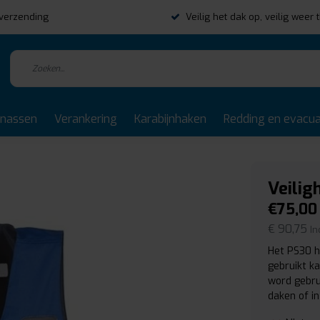
s verzending
Veilig het dak op, veilig weer 
rnassen
Verankering
Karabijnhaken
Redding en evacua
Veilig
€75,00
€ 90,75
In
Het PS30 h
gebruikt k
word gebru
daken of i