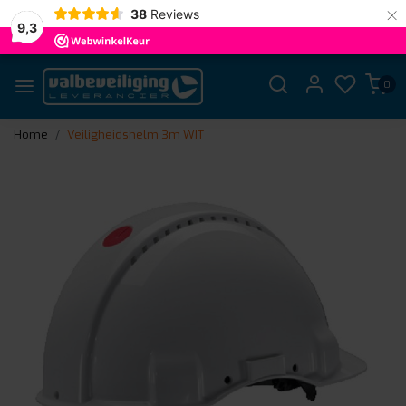
×
38
Reviews
9,3
0
Home
Veiligheidshelm 3m WIT