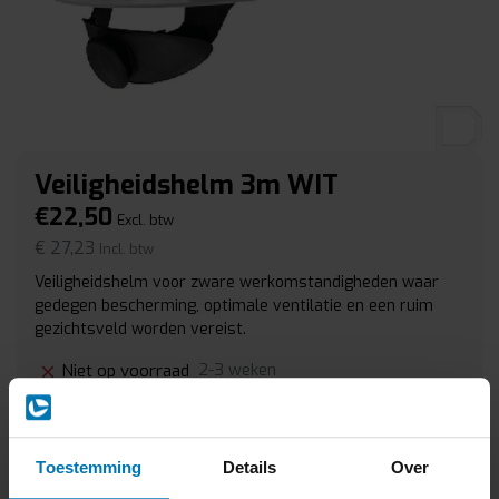
Veiligheidshelm 3m WIT
€22,50
Excl. btw
€ 27,23
Incl. btw
Veiligheidshelm voor zware werkomstandigheden waar
gedegen bescherming, optimale ventilatie en een ruim
gezichtsveld worden vereist.
2-3 weken
Niet op voorraad
Aantal
-
+
Toestemming
Details
Over
Niet op voorraad