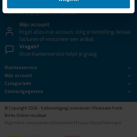
Abonneer
* We delen je gegevens met niemand.
Mijn account
Regel alles in je account. Volg je bestelling, betaal
facturen of retourneer een artikel.
Vragen?
Onze klantenservice helpt je graag
Klantenservice
Mijn account
Categorieën
Contactgegevens
© Copyright 2026 - Valbeveiliging Leverancier | Realisatie
Frank
Brinks Online resultaat
Algemene voorwaarden
|
Disclaimer
|
Privacy Policy
|
Sitemap
|