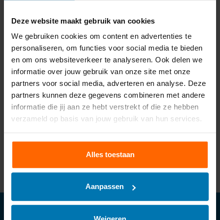
Aan verlanglijst toevoegen
Deze website maakt gebruik van cookies
We gebruiken cookies om content en advertenties te
personaliseren, om functies voor social media te bieden
Voor
15:00
uur besteld, morgen in huis
en om ons websiteverkeer te analyseren. Ook delen we
Gratis
verzending
informatie over jouw gebruik van onze site met onze
partners voor social media, adverteren en analyse. Deze
2 jaar
garantie op je product
partners kunnen deze gegevens combineren met andere
Gratis
binnen 30 dagen te retourneren
informatie die jij aan ze hebt verstrekt of die ze hebben
Meer informatie?
Neem contact op over dit product
verzameld op basis van jouw gebruik van hun services.
Toevoegen aan vergelijking
Productomschrijving
Alles toestaan
Product informatie
Aanpassen
Abonneer je op onze nieuwsbrief
Weigeren