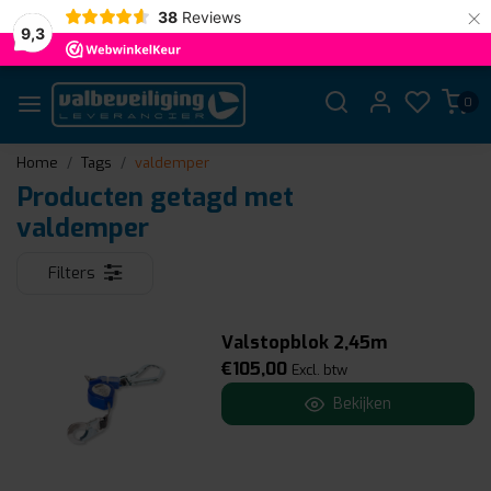
×
38
Reviews
9,3
0
Home
Tags
valdemper
Producten getagd met
valdemper
Filters
Valstopblok 2,45m
€105,00
Excl. btw
Bekijken